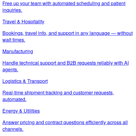
Free up your team with automated scheduling and patient
inquiries.
Travel & Hospitality
Bookings, travel info, and support in any language — without
wait times.
Manufacturing
Handle technical support and B2B requests reliably with AI
agents.
Logistics & Transport
Real-time shipment tracking and customer requests,
automated.
Energy & Utilities
Answer pricing and contract questions efficiently across all
channels.