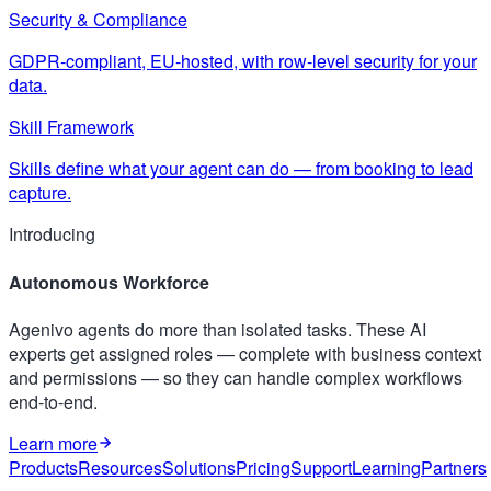
Security & Compliance
GDPR-compliant, EU-hosted, with row-level security for your
data.
Skill Framework
Skills define what your agent can do — from booking to lead
capture.
Introducing
Autonomous Workforce
Agenivo agents do more than isolated tasks. These AI
experts get assigned roles — complete with business context
and permissions — so they can handle complex workflows
end-to-end.
Learn more
Products
Resources
Solutions
Pricing
Support
Learning
Partners