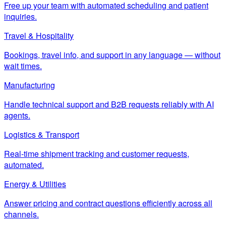
Free up your team with automated scheduling and patient
inquiries.
Travel & Hospitality
Bookings, travel info, and support in any language — without
wait times.
Manufacturing
Handle technical support and B2B requests reliably with AI
agents.
Logistics & Transport
Real-time shipment tracking and customer requests,
automated.
Energy & Utilities
Answer pricing and contract questions efficiently across all
channels.