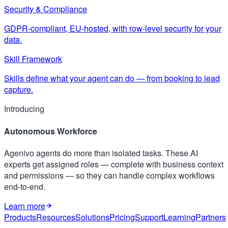
Security & Compliance
GDPR-compliant, EU-hosted, with row-level security for your
data.
Skill Framework
Skills define what your agent can do — from booking to lead
capture.
Introducing
Autonomous Workforce
Agenivo agents do more than isolated tasks. These AI
experts get assigned roles — complete with business context
and permissions — so they can handle complex workflows
end-to-end.
Learn more
Products
Resources
Solutions
Pricing
Support
Learning
Partners