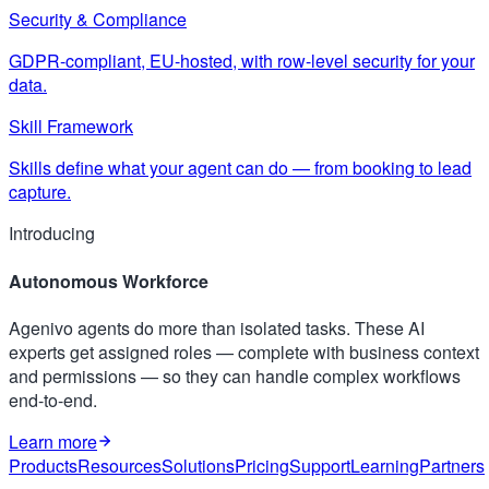
Security & Compliance
GDPR-compliant, EU-hosted, with row-level security for your
data.
Skill Framework
Skills define what your agent can do — from booking to lead
capture.
Introducing
Autonomous Workforce
Agenivo agents do more than isolated tasks. These AI
experts get assigned roles — complete with business context
and permissions — so they can handle complex workflows
end-to-end.
Learn more
Products
Resources
Solutions
Pricing
Support
Learning
Partners