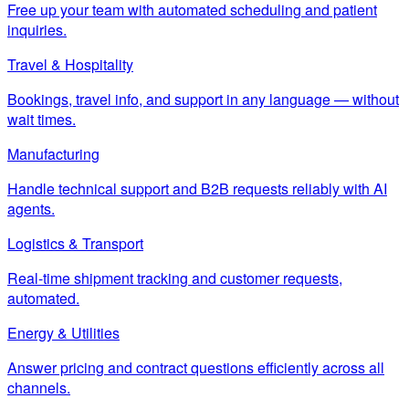
Free up your team with automated scheduling and patient
inquiries.
Travel & Hospitality
Bookings, travel info, and support in any language — without
wait times.
Manufacturing
Handle technical support and B2B requests reliably with AI
agents.
Logistics & Transport
Real-time shipment tracking and customer requests,
automated.
Energy & Utilities
Answer pricing and contract questions efficiently across all
channels.