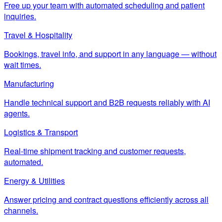
Free up your team with automated scheduling and patient
inquiries.
Travel & Hospitality
Bookings, travel info, and support in any language — without
wait times.
Manufacturing
Handle technical support and B2B requests reliably with AI
agents.
Logistics & Transport
Real-time shipment tracking and customer requests,
automated.
Energy & Utilities
Answer pricing and contract questions efficiently across all
channels.