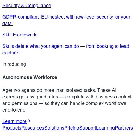
Security & Compliance
GDPR-compliant, EU-hosted, with row-level security for your
data.
Skill Framework
Skills define what your agent can do — from booking to lead
capture.
Introducing
Autonomous Workforce
Agenivo agents do more than isolated tasks. These AI
experts get assigned roles — complete with business context
and permissions — so they can handle complex workflows
end-to-end.
Learn more
Products
Resources
Solutions
Pricing
Support
Learning
Partners