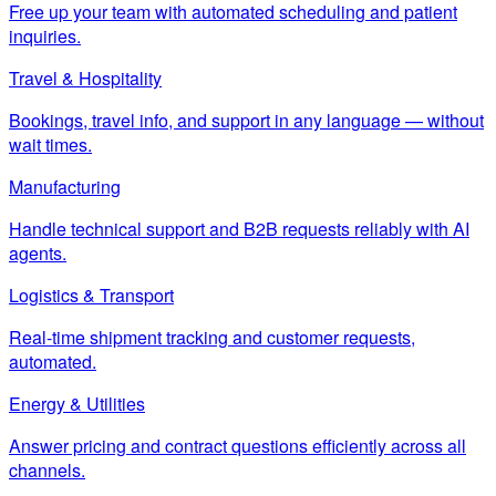
Free up your team with automated scheduling and patient
inquiries.
Travel & Hospitality
Bookings, travel info, and support in any language — without
wait times.
Manufacturing
Handle technical support and B2B requests reliably with AI
agents.
Logistics & Transport
Real-time shipment tracking and customer requests,
automated.
Energy & Utilities
Answer pricing and contract questions efficiently across all
channels.