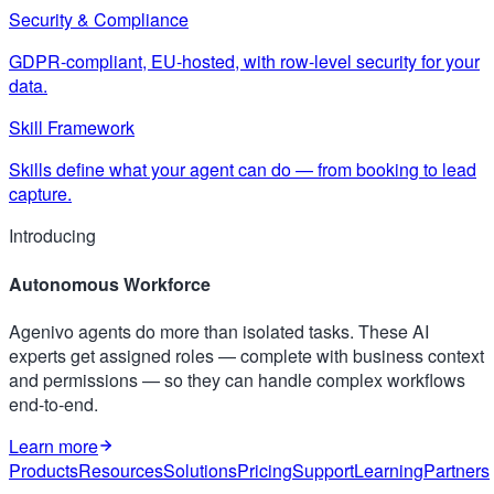
Security & Compliance
GDPR-compliant, EU-hosted, with row-level security for your
data.
Skill Framework
Skills define what your agent can do — from booking to lead
capture.
Introducing
Autonomous Workforce
Agenivo agents do more than isolated tasks. These AI
experts get assigned roles — complete with business context
and permissions — so they can handle complex workflows
end-to-end.
Learn more
Products
Resources
Solutions
Pricing
Support
Learning
Partners