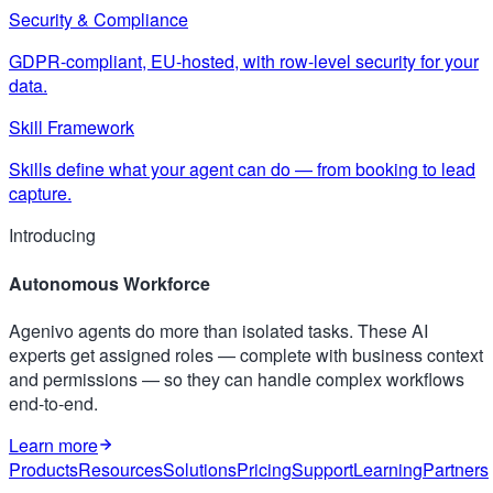
Security & Compliance
GDPR-compliant, EU-hosted, with row-level security for your
data.
Skill Framework
Skills define what your agent can do — from booking to lead
capture.
Introducing
Autonomous Workforce
Agenivo agents do more than isolated tasks. These AI
experts get assigned roles — complete with business context
and permissions — so they can handle complex workflows
end-to-end.
Learn more
Products
Resources
Solutions
Pricing
Support
Learning
Partners