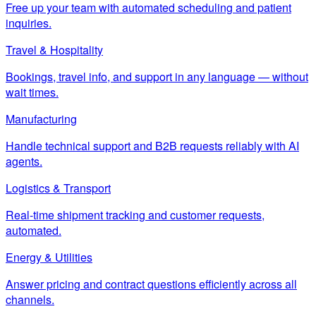
Free up your team with automated scheduling and patient
inquiries.
Travel & Hospitality
Bookings, travel info, and support in any language — without
wait times.
Manufacturing
Handle technical support and B2B requests reliably with AI
agents.
Logistics & Transport
Real-time shipment tracking and customer requests,
automated.
Energy & Utilities
Answer pricing and contract questions efficiently across all
channels.