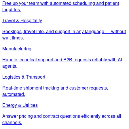
Free up your team with automated scheduling and patient
inquiries.
Travel & Hospitality
Bookings, travel info, and support in any language — without
wait times.
Manufacturing
Handle technical support and B2B requests reliably with AI
agents.
Logistics & Transport
Real-time shipment tracking and customer requests,
automated.
Energy & Utilities
Answer pricing and contract questions efficiently across all
channels.