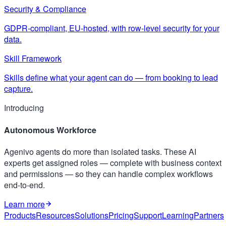
Security & Compliance
GDPR-compliant, EU-hosted, with row-level security for your
data.
Skill Framework
Skills define what your agent can do — from booking to lead
capture.
Introducing
Autonomous Workforce
Agenivo agents do more than isolated tasks. These AI
experts get assigned roles — complete with business context
and permissions — so they can handle complex workflows
end-to-end.
Learn more
Products
Resources
Solutions
Pricing
Support
Learning
Partners