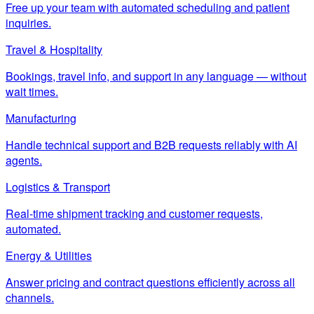
Free up your team with automated scheduling and patient
inquiries.
Travel & Hospitality
Bookings, travel info, and support in any language — without
wait times.
Manufacturing
Handle technical support and B2B requests reliably with AI
agents.
Logistics & Transport
Real-time shipment tracking and customer requests,
automated.
Energy & Utilities
Answer pricing and contract questions efficiently across all
channels.