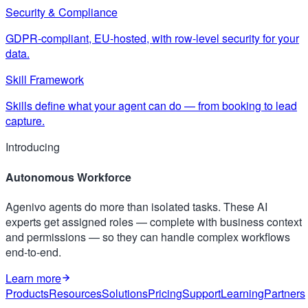
Security & Compliance
GDPR-compliant, EU-hosted, with row-level security for your
data.
Skill Framework
Skills define what your agent can do — from booking to lead
capture.
Introducing
Autonomous Workforce
Agenivo agents do more than isolated tasks. These AI
experts get assigned roles — complete with business context
and permissions — so they can handle complex workflows
end-to-end.
Learn more
Products
Resources
Solutions
Pricing
Support
Learning
Partners