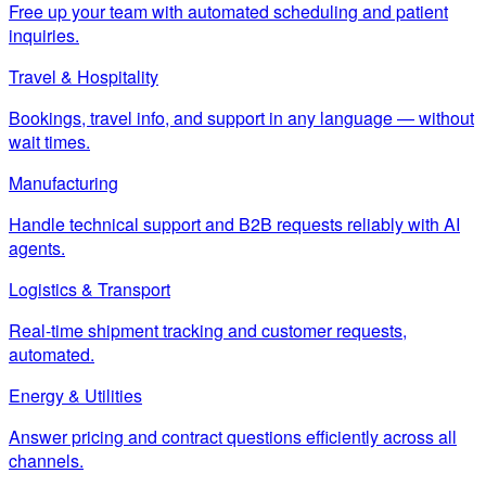
Free up your team with automated scheduling and patient
inquiries.
Travel & Hospitality
Bookings, travel info, and support in any language — without
wait times.
Manufacturing
Handle technical support and B2B requests reliably with AI
agents.
Logistics & Transport
Real-time shipment tracking and customer requests,
automated.
Energy & Utilities
Answer pricing and contract questions efficiently across all
channels.