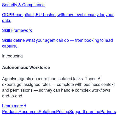
Security & Compliance
GDPR-compliant, EU-hosted, with row-level security for your
data.
Skill Framework
Skills define what your agent can do — from booking to lead
capture.
Introducing
Autonomous Workforce
Agenivo agents do more than isolated tasks. These AI
experts get assigned roles — complete with business context
and permissions — so they can handle complex workflows
end-to-end.
Learn more
Products
Resources
Solutions
Pricing
Support
Learning
Partners