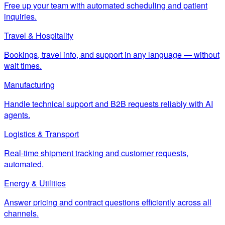
Free up your team with automated scheduling and patient
inquiries.
Travel & Hospitality
Bookings, travel info, and support in any language — without
wait times.
Manufacturing
Handle technical support and B2B requests reliably with AI
agents.
Logistics & Transport
Real-time shipment tracking and customer requests,
automated.
Energy & Utilities
Answer pricing and contract questions efficiently across all
channels.