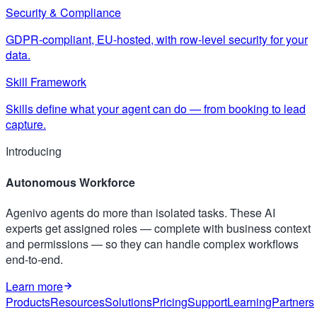
Security & Compliance
GDPR-compliant, EU-hosted, with row-level security for your
data.
Skill Framework
Skills define what your agent can do — from booking to lead
capture.
Introducing
Autonomous Workforce
Agenivo agents do more than isolated tasks. These AI
experts get assigned roles — complete with business context
and permissions — so they can handle complex workflows
end-to-end.
Learn more
Products
Resources
Solutions
Pricing
Support
Learning
Partners