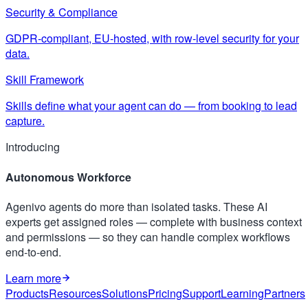
Security & Compliance
GDPR-compliant, EU-hosted, with row-level security for your
data.
Skill Framework
Skills define what your agent can do — from booking to lead
capture.
Introducing
Autonomous Workforce
Agenivo agents do more than isolated tasks. These AI
experts get assigned roles — complete with business context
and permissions — so they can handle complex workflows
end-to-end.
Learn more
Products
Resources
Solutions
Pricing
Support
Learning
Partners