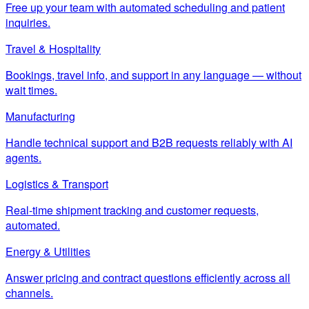
Free up your team with automated scheduling and patient
inquiries.
Travel & Hospitality
Bookings, travel info, and support in any language — without
wait times.
Manufacturing
Handle technical support and B2B requests reliably with AI
agents.
Logistics & Transport
Real-time shipment tracking and customer requests,
automated.
Energy & Utilities
Answer pricing and contract questions efficiently across all
channels.